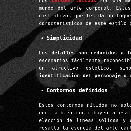
Los
cartoon tattoos
son una m
mundo del arte corporal. Estas
distintivos que les da un toqu
características de este estilo 
Simplicidad
Los
detalles son reducidos a f
escenarios fácilmente reconocib
un atractivo estético, sin
identificación del personaje o 
Contornos definidos
Estos contornos nítidos no sol
que también contribuyen a es
elección de líneas sólidas y 
resalta la esencia del arte car