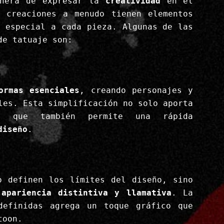
anera de expresar la
creatividad
en el
 creaciones a menudo tienen elementos
e especial a cada pieza. Algunas de las
de tatuaje son:
ormas esenciales
, creando personajes y
les. Esta simplificación no solo aporta
o que también permite una rápida
diseño
.
o definen los límites del diseño, sino
a
apariencia distintiva y llamativa
. La
definidas agrega un toque gráfico que
toon.