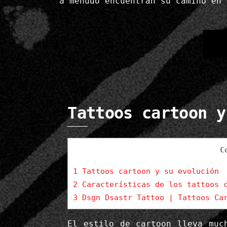
a menudo encuentran su camino en
Tattoos cartoon y
C
1
Tattoos cartoon y su evolución
2
Características de los tattoos 
3
Dsgn Dsastr Tattoo | Tattoos Car
El estilo de cartoon lleva muc