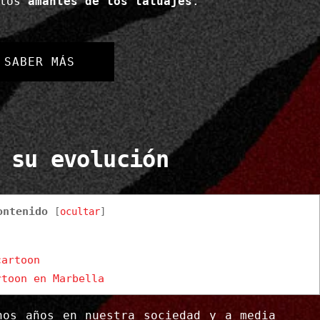
 los
amantes de los tatuajes
.
SABER MÁS
 su evolución
ontenido
[
ocultar
]
cartoon
toon en Marbella
hos años en nuestra sociedad y a media